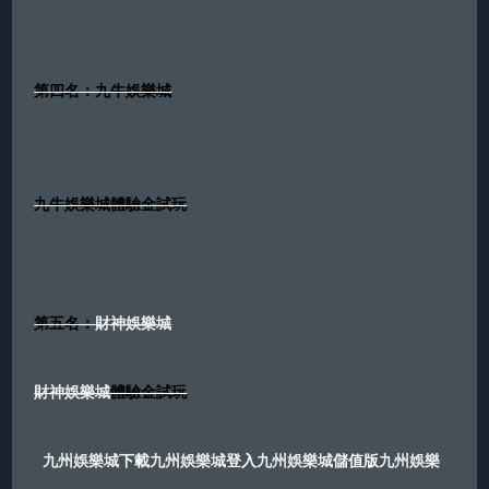
第四名：九牛娛樂城
九牛娛樂城體驗金試玩
第五名：
財神娛樂城
財神娛樂城
體驗金試玩
九州娛樂城
下載
九州娛樂城
登入
九州娛樂城
儲值版
九州娛樂