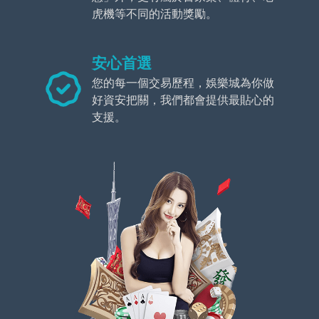
虎機等不同的活動獎勵。
安心首選
您的每一個交易歷程，娛樂城為你做
好資安把關，我們都會提供最貼心的
支援。