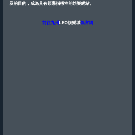
及的目的，成為具有領導指標性的娛樂網站。
前往九州
LEO娛樂城
娛官網