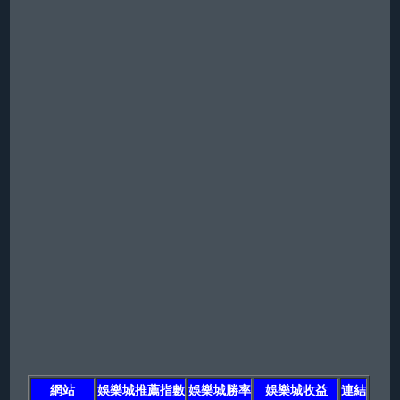
網站
娛樂城推薦指數
娛樂城勝率
娛樂城收益
連結