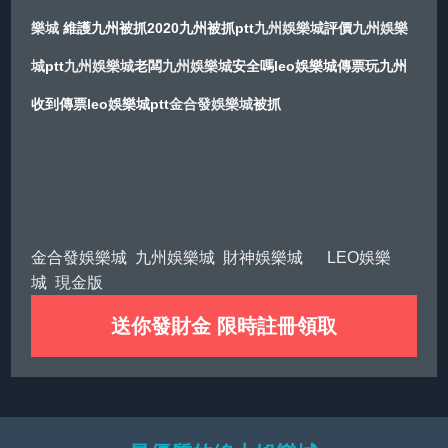
樂城
維護九州被抓2020九州被抓ptt
九州娛樂城
評價
九州娛樂
城
ptt
九州娛樂城
老闆
九州娛樂城
安全嗎leo娛樂城傳票玩九州
收到傳票leo娛樂城ptt
金合發娛樂城
被抓
金合發娛樂城
九州娛樂城
財神娛樂城
LEO娛樂
城
現金版
送你發財金 限時註冊領取