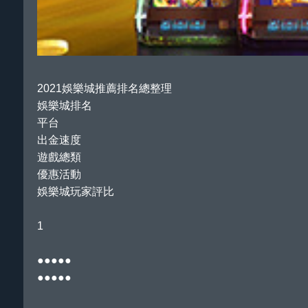
2021娛樂城推薦排名總整理
娛樂城排名
平台
出金速度
遊戲總類
優惠活動
娛樂城玩家評比
1
●●●●●
●●●●●