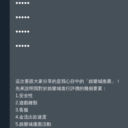
●●●●●
●●●●●
●●●●●
●●●●●
這次要跟大家分享的是我心目中的「娛樂城推薦」！
先來說明我對於娛樂城進行評價的幾個要素：
1.安全性
2.遊戲種類
3.客服
4.金流出款速度
5.娛樂城優惠活動