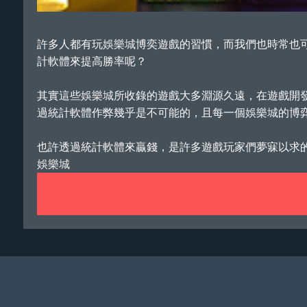
許多人都有玩
娛樂城
博奕遊戲的習慣，而我們也時常也
計軟體來提高勝率呢？
其實這些
娛樂城
所收錄的遊戲大多淵源久遠，在遊戲開
過統計軟體作弊幾乎是不可能的，且每一個
娛樂城
的博
也許透過統計軟體來贏錢，是許多遊戲玩家們夢寐以求
娛樂城