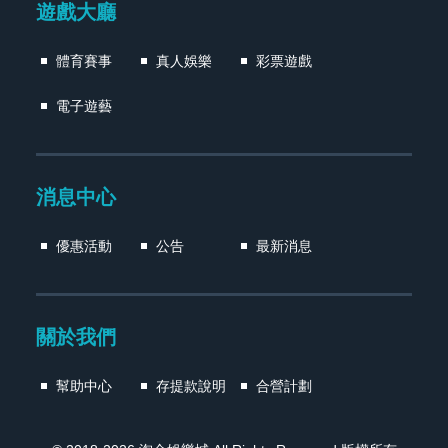
遊戲大廳
體育賽事
真人娛樂
彩票遊戲
電子遊藝
消息中心
優惠活動
公告
最新消息
關於我們
幫助中心
存提款說明
合營計劃