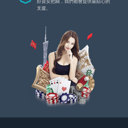
好資安把關，我們都會提供最貼心的
支援。
Manual 了解更多