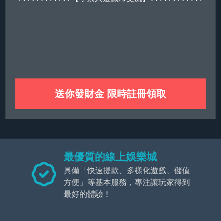
送你發財金 限時註冊領取
最優質的線上娛樂城
具備「快速提款、多樣化遊戲、儲值
方便」等基本服務，專注讓玩家得到
最好的體驗！