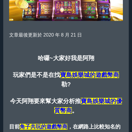
註冊
登入
文章最後更新於 2020 年 8 月 21 日
哈囉~大家好我是阿翔
玩家們是不是在找
寶島娛樂城的遊戲幣商
勒?
今天阿翔要來幫大家分析推
寶島娛樂城的優
質幣商
。
目前
角子共玩的遊戲幣商
，在網路上比較知名的