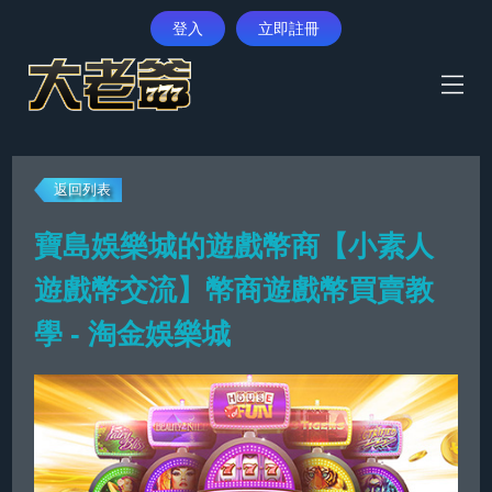
登入
立即註冊
首頁
返回列表
體育賽事
寶島娛樂城的遊戲幣商【小素人
真人娛樂
遊戲幣交流】幣商遊戲幣買賣教
彩票遊戲
學 - 淘金娛樂城
電子遊藝
優惠活動
最新消息