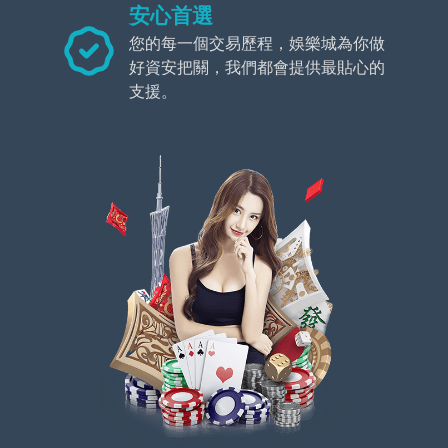
安心首選
您的每一個交易歷程，娛樂城為你做
好資安把關，我們都會提供最貼心的
支援。