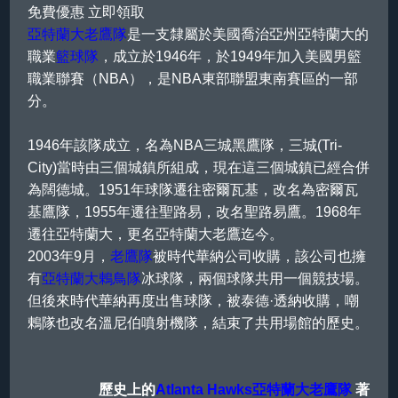
免費優惠 立即領取
註冊
亞特蘭大老鷹隊
是一支隸屬於美國喬治亞州亞特蘭大的
職業
籃球隊
，成立於1946年，於1949年加入美國男籃
登入
職業聯賽（NBA），是NBA東部聯盟東南賽區的一部
分。
1946年該隊成立，名為NBA三城黑鷹隊，三城(Tri-
City)當時由三個城鎮所組成，現在這三個城鎮已經合併
為闊德城。1951年球隊遷往密爾瓦基，改名為密爾瓦
基鷹隊，1955年遷往聖路易，改名聖路易鷹。1968年
遷往亞特蘭大，更名亞特蘭大老鷹迄今。
2003年9月，
老鷹隊
被時代華納公司收購，該公司也擁
有
亞特蘭大鶇鳥隊
冰球隊，兩個球隊共用一個競技場。
但後來時代華納再度出售球隊，被泰德·透納收購，嘲
鶇隊也改名溫尼伯噴射機隊，結束了共用場館的歷史。
歷史上的
Atlanta Hawks
亞特蘭大老鷹隊
著