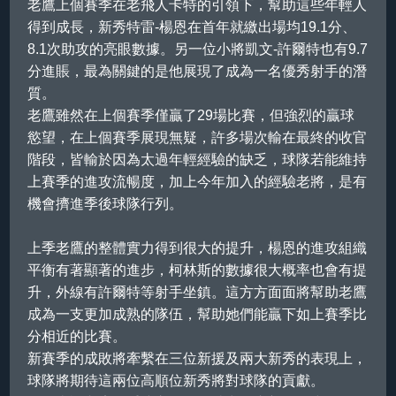
老鷹上個賽季在老飛人卡特的引領下，幫助這些年輕人
得到成長，新秀特雷-楊恩在首年就繳出場均19.1分、
8.1次助攻的亮眼數據。另一位小將凱文-許爾特也有9.7
分進賬，最為關鍵的是他展現了成為一名優秀射手的潛
質。
老鷹雖然在上個賽季僅贏了29場比賽，但強烈的贏球
慾望，在上個賽季展現無疑，許多場次輸在最終的收官
階段，皆輸於因為太過年輕經驗的缺乏，球隊若能維持
上賽季的進攻流暢度，加上今年加入的經驗老將，是有
機會擠進季後球隊行列。
上季老鷹的整體實力得到很大的提升，楊恩的進攻組織
平衡有著顯著的進步，柯林斯的數據很大概率也會有提
升，外線有許爾特等射手坐鎮。這方方面面將幫助老鷹
成為一支更加成熟的隊伍，幫助她們能贏下如上賽季比
分相近的比賽。
新賽季的成敗將牽繫在三位新援及兩大新秀的表現上，
球隊將期待這兩位高順位新秀將對球隊的貢獻。