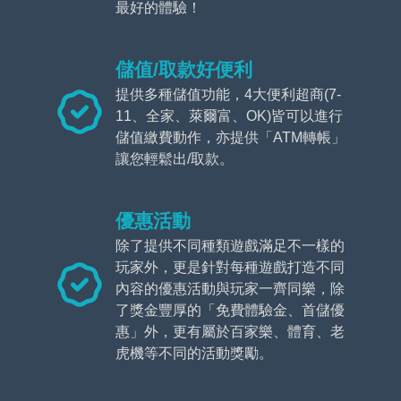
最好的體驗！
儲值/取款好便利
提供多種儲值功能，4大便利超商(7-
11、全家、萊爾富、OK)皆可以進行
儲值繳費動作，亦提供「ATM轉帳」
讓您輕鬆出/取款。
優惠活動
除了提供不同種類遊戲滿足不一樣的
玩家外，更是針對每種遊戲打造不同
內容的優惠活動與玩家一齊同樂，除
了獎金豐厚的「免費體驗金、首儲優
惠」外，更有屬於百家樂、體育、老
虎機等不同的活動獎勵。