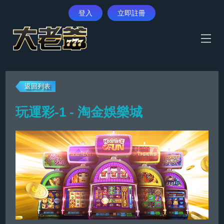
登入
立即註冊
首頁
返回列表
體育賽事
玩運彩-1 - 淘金娛樂城
真人娛樂
彩票遊戲
電子遊藝
優惠活動
最新消息