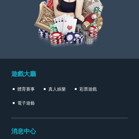
Manual 了解更多
遊戲大廳
體育賽事
真人娛樂
彩票遊戲
電子遊藝
消息中心