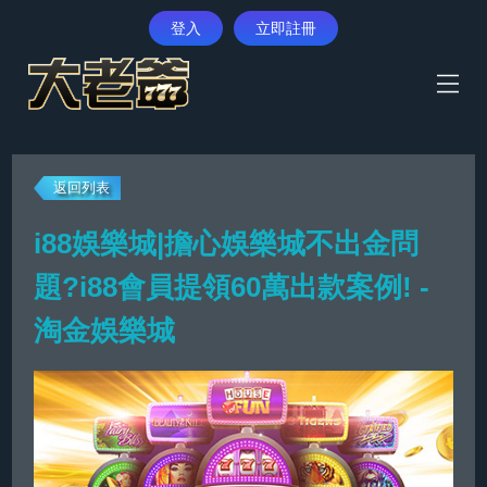
登入
立即註冊
首頁
返回列表
體育賽事
i88娛樂城|擔心娛樂城不出金問
真人娛樂
題?i88會員提領60萬出款案例! -
彩票遊戲
淘金娛樂城
電子遊藝
優惠活動
最新消息