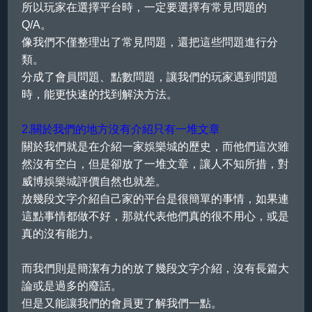
所以玩家在選擇平台時，一定要選擇有常見問題的
Q/A。
像我們不僅整理出了常見問題，還把這些問題進行分
類。
分成了會員問題、點數問題，讓我們的玩家遇到問題
時，能更快速的找到解決方法。
2.關於我們的地方沒有介紹只有一堆文章
關於我們就是在介紹一家
娛樂城
的歷史，而他們這次雖
然沒有空白，但是卻放了一堆文章，讓人不知所措，對
威博
娛樂城
評價自然也就差。
放幾段文字介紹自己家的平台是很簡單的事情，如果連
這點事情都做不好，那就代表他們真的很不用心，或是
真的沒有能力。
而我們則是簡潔有力的放了幾段文字介紹，沒有長篇大
論或是過多的廢話。
但是又能讓我們的會員更了解我們一點。