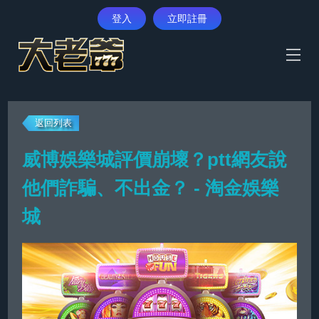
登入
立即註冊
首頁
返回列表
體育賽事
威博娛樂城評價崩壞？ptt網友說
真人娛樂
他們詐騙、不出金？ - 淘金娛樂
彩票遊戲
城
電子遊藝
優惠活動
最新消息