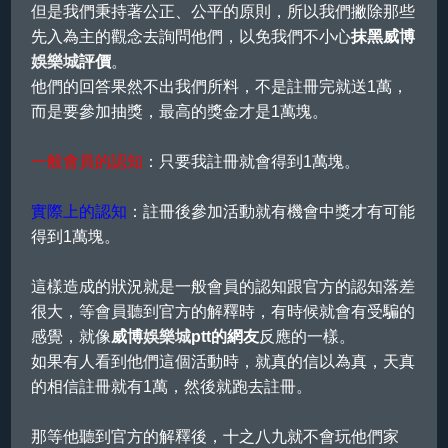
但是我們秉持著公正、公平的原則，所以我們撇除那些
先入為主的觀念去詢問他們，以免我們不小心
抹黑威博
娛樂城
評價
。
他們的回答果然不出我們所料，不是註冊完就送1萬，
而是要參加抽獎，最高的獎金才是1萬塊。
一般會員的認知
：只要我註冊就會得到1萬塊。
實際上的認知
：註冊後參加活動就有機會中獎才有可能
得到1萬塊。
這樣造成的狀況就是一般會員的認知跟官方的認知落差
很大，等會員聽到官方的解釋時，有時候就會有受騙的
感覺，就像
威博
娛樂城
ptt的網友
反應的一樣。
如果有人看到他們這個活動時，就真的信以為真，天真
的相信註冊就有1萬，然後就跑去註冊。
那等他聽到官方的解釋後，十之八九就不會玩他們家