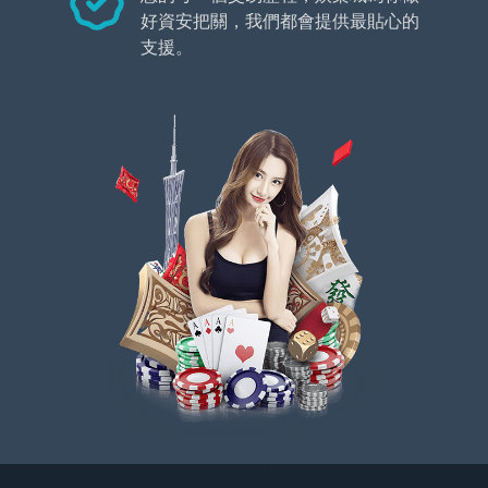
好資安把關，我們都會提供最貼心的
支援。
Manual 了解更多