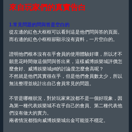
來自玩家們的真實告白
1.常見問題的問與答是空白的
從左邊的紅色大框框可以看到這是他們問與答的頁面。
而右邊的紅色小框框卻顯示沒有資料，一片空白的。
證明他們根本沒有在乎會員的使用體驗好壞，所以才不
願意花時間做這個問與答出來，這樣威博
娛樂城
評價怎
麼會好、威博
娛樂城
ptt的討論度怎麼會高呢？
不然就是他們其實很在乎，但是他們會員數太少，所以
無法整理並統計出自己會員常見的問題。
不管是哪種狀況，對於玩家來說都不是一個好現象，因
為第一種代表
娛樂城
不在乎自己的會員、第二種代表他
們沒有做大的實力。
兩者情況都指向威博
娛樂城
出金可能並不穩定。