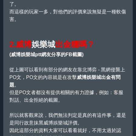
了。
而這樣的玩家一多，對他們的評價來說無疑是一種軟傷
害。
2.威博
娛樂城
出金穩嗎？
(威博
娛樂城
ptt網友分享的FB截圖)
從上圖可以看到有部分的網友在靠北博弈 - 黑網侵襲上
PO文，PO文的內容就是在攻擊
威博
娛樂城
出金有問
題
。
但是PO文者都沒有提供相關的有力證據，例如：客服
對話、出金拒絕的截圖。
所以就客觀來說，我們無法判定是真的有這件事，還是
是同行故意抹黑威博
娛樂城
評價。
因此這部分的資料大家可以看看就好，不用太過於認