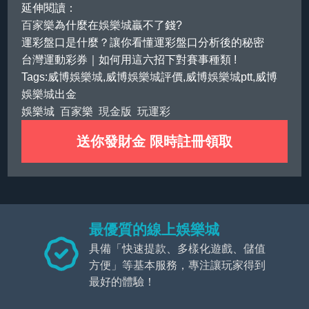
延伸閱讀：
百家樂
為什麼在
娛樂城
贏不了錢?
運彩盤口是什麼？讓你看懂運彩盤口分析後的秘密
台灣運動彩券｜如何用這六招下對賽事種類 !
Tags:威博
娛樂城
,威博
娛樂城
評價,威博
娛樂城
ptt,威博
娛樂城
出金
娛樂城
百家樂
現金版
玩運彩
送你發財金 限時註冊領取
最優質的線上娛樂城
具備「快速提款、多樣化遊戲、儲值
方便」等基本服務，專注讓玩家得到
最好的體驗！