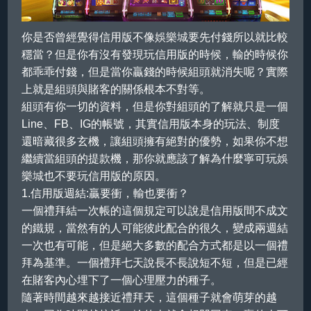
註冊
你是否曾經覺得信用版不像
娛樂城
要先付錢所以就比較
登入
穩當？但是你有沒有發現玩信用版的時候，輸的時候你
都乖乖付錢，但是當你贏錢的時候組頭就消失呢？實際
上就是組頭與賭客的關係根本不對等。
組頭有你一切的資料，但是你對組頭的了解就只是一個
Line、FB、IG的帳號，其實信用版本身的玩法、制度
還暗藏很多玄機，讓組頭擁有絕對的優勢，如果你不想
繼續當組頭的提款機，那你就應該了解為什麼寧可玩
娛
樂城
也不要玩信用版的原因。
1.信用版週結:贏要衝，輸也要衝？
一個禮拜結一次帳的這個規定可以說是信用版間不成文
的鐵規，當然有的人可能彼此配合的很久，變成兩週結
一次也有可能，但是絕大多數的配合方式都是以一個禮
拜為基準。一個禮拜七天說長不長說短不短，但是已經
在賭客內心埋下了一個心理壓力的種子。
隨著時間越來越接近禮拜天，這個種子就會萌芽的越