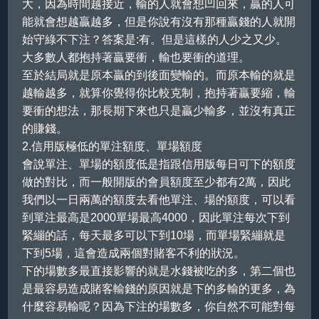
大，因為時間越接近，輸的人就會想凹回來，贏的人可
能就會想越贏越多，但是你說有沒有那種贏錢的人就開
始守綠不下注？答案是:有。但是這樣的人少之又少。
大多數人都抱持著贏要衝，輸也要衝的道理。
至於結局就是原本贏的到後面變輸的。而原本輸的就是
越輸越多，就算你覺得你比較克制，抱持著贏要縮，輸
要衝的想法，那長期下來也只是贏少輸多，並沒有真正
的賺錢。
2.信用版極低的單注額度、單場額度
會說單注、單場的額度低是指跟信用版每日可下的額度
做的對比，而一般開版的會員額度至少都有2萬，因此
我們以一日兩萬的額度去看他單注、場的額度，可以看
到單注最高是2000單場最高4000，因此單注每次下到
緊繃的話，每天最多可以下到10場，而單場緊繃就是
下到5場，這會造成兩個對賭客不利的狀況。
下的場數多最直接影響的就是水錢被吃的多，第二個也
是最容易造成賭客輸錢的原因就是下的多輸的更多，為
什麼容易輸呢？因為下注的場數多，你自然不可能對每