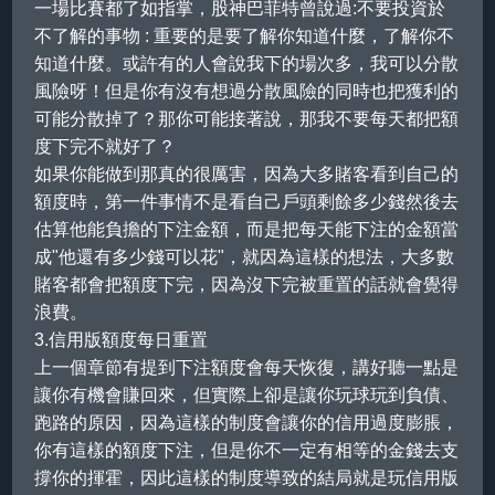
一場比賽都了如指掌，股神巴菲特曾說過:不要投資於
不了解的事物 : 重要的是要了解你知道什麼，了解你不
知道什麼。或許有的人會說我下的場次多，我可以分散
風險呀！但是你有沒有想過分散風險的同時也把獲利的
可能分散掉了？那你可能接著說，那我不要每天都把額
度下完不就好了？
如果你能做到那真的很厲害，因為大多賭客看到自己的
額度時，第一件事情不是看自己戶頭剩餘多少錢然後去
估算他能負擔的下注金額，而是把每天能下注的金額當
成"他還有多少錢可以花"，就因為這樣的想法，大多數
賭客都會把額度下完，因為沒下完被重置的話就會覺得
浪費。
3.信用版額度每日重置
上一個章節有提到下注額度會每天恢復，講好聽一點是
讓你有機會賺回來，但實際上卻是讓你玩球玩到負債、
跑路的原因，因為這樣的制度會讓你的信用過度膨脹，
你有這樣的額度下注，但是你不一定有相等的金錢去支
撐你的揮霍，因此這樣的制度導致的結局就是玩信用版