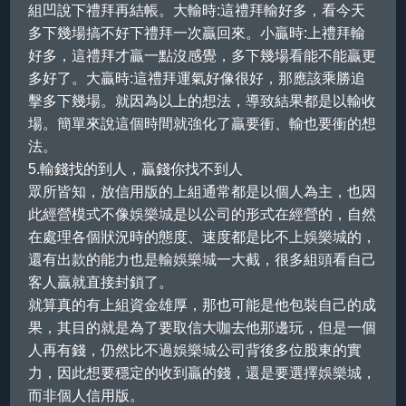
組凹說下禮拜再結帳。大輸時:這禮拜輸好多，看今天
多下幾場搞不好下禮拜一次贏回來。小贏時:上禮拜輸
好多，這禮拜才贏一點沒感覺，多下幾場看能不能贏更
多好了。大贏時:這禮拜運氣好像很好，那應該乘勝追
擊多下幾場。就因為以上的想法，導致結果都是以輸收
場。簡單來說這個時間就強化了贏要衝、輸也要衝的想
法。
5.輸錢找的到人，贏錢你找不到人
眾所皆知，放信用版的上組通常都是以個人為主，也因
此經營模式不像
娛樂城
是以公司的形式在經營的，自然
在處理各個狀況時的態度、速度都是比不上
娛樂城
的，
還有出款的能力也是輸
娛樂城
一大截，很多組頭看自己
客人贏就直接封鎖了。
就算真的有上組資金雄厚，那也可能是他包裝自己的成
果，其目的就是為了要取信大咖去他那邊玩，但是一個
人再有錢，仍然比不過
娛樂城
公司背後多位股東的實
力，因此想要穩定的收到贏的錢，還是要選擇
娛樂城
，
而非個人信用版。