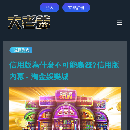
登入
立即註冊
首頁
返回列表
體育賽事
信用版為什麼不可能贏錢?信用版
真人娛樂
內幕 - 淘金娛樂城
彩票遊戲
電子遊藝
優惠活動
最新消息