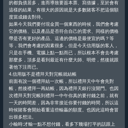
的都負債居多，進而導致要簽本票、寫借據，至於會有
這樣的結果，有很大的原因就是大多數賭客不把這個額
度當成錢去對待。
如果今天我們要付現金買一個東西的時候，我們會考慮
它的價格、以及產品是否符合自己的需求、同樣的價格
帶是否有更好的產品、這邊的價格是最便宜的嗎？等
等，我們會考慮的因素很多，但是今天信用版的客人，
只是在手機、電腦上點一點而已，所以根本不會去考慮
那麼多，頂多是看到最近有什麼大師、明燈，然後就跟
著他下注而已。
4.信用版不是禮拜天對完帳就結帳
前面有說一個禮拜結一次帳，所以禮拜天中午會先對
帳，然後禮拜一再結帳，因為禮拜天銀行沒開門。也因
次禮拜天對完帳到禮拜一中午你真的要付錢之前，就有
一天的時間差，因為非常接近你要付錢的時間，所以這
時候賭客會開始看重這些輸贏的額度。也因此這時會冒
出很多想法。
小輸時:才輸一點不想付錢，看多下幾場打平的話跟上