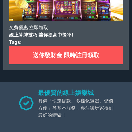
註冊
登入
免費優惠 立即領取
線上算牌技巧 讓你提高中獎率!
Tags:
送你發財金 限時註冊領取
最優質的線上娛樂城
具備「快速提款、多樣化遊戲、儲值
方便」等基本服務，專注讓玩家得到
最好的體驗！