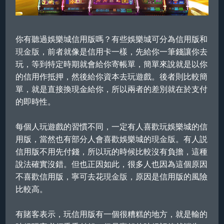
註冊
登入
你有聽過娛樂城信用版嗎？有些娛樂城可分為信用版和
現金版
，前者就像是信用卡一樣，先給你一筆錢讓你去
玩，等到特定時期就會給你寄帳單，簡單來說就是以你
的信用作抵押，然後給你資本去玩遊戲。後者則比較簡
單，就是直接換現金給你，所以兩者的差別就在於支付
的即時性。
每個人玩遊戲的習慣不同，一定有人喜歡玩娛樂城的信
用版，當然也有部分人會喜歡娛樂城的
現金版
。有人説
信用版不用先付錢，所以玩的時候比較沒有負擔，這種
說法確實沒錯。但也正因如此，很多人也因為這個原因
不喜歡信用版，寧可去花
現金版
，原因是信用版的風險
比較高。
有賭客表示，玩信用版有一個很糟糕的地方，就是輸的