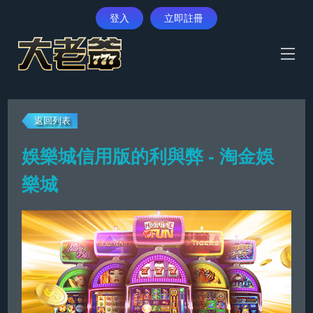
登入
立即註冊
首頁
返回列表
體育賽事
娛樂城信用版的利與弊 - 淘金娛
真人娛樂
樂城
彩票遊戲
電子遊藝
優惠活動
最新消息