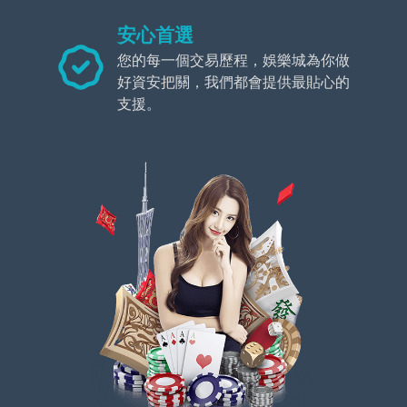
安心首選
您的每一個交易歷程，娛樂城為你做
好資安把關，我們都會提供最貼心的
支援。