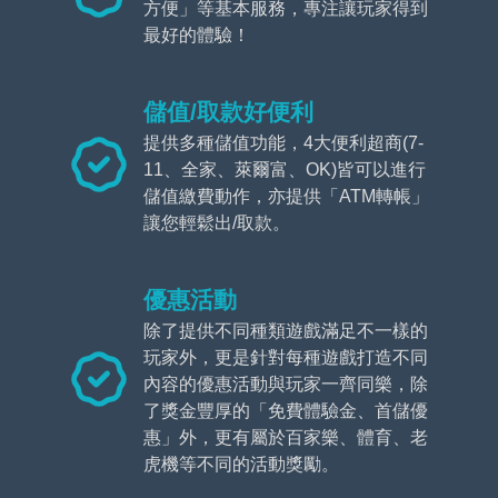
方便」等基本服務，專注讓玩家得到
最好的體驗！
儲值/取款好便利
提供多種儲值功能，4大便利超商(7-
11、全家、萊爾富、OK)皆可以進行
儲值繳費動作，亦提供「ATM轉帳」
讓您輕鬆出/取款。
優惠活動
除了提供不同種類遊戲滿足不一樣的
玩家外，更是針對每種遊戲打造不同
內容的優惠活動與玩家一齊同樂，除
了獎金豐厚的「免費體驗金、首儲優
惠」外，更有屬於百家樂、體育、老
虎機等不同的活動獎勵。