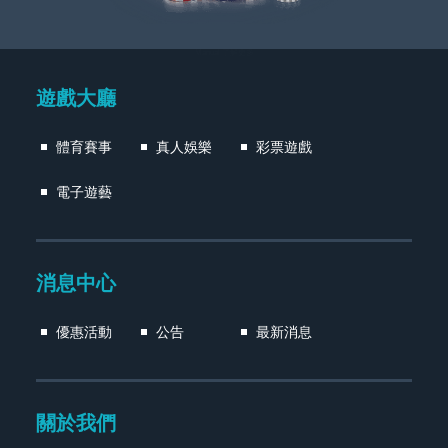
Manual 了解更多
遊戲大廳
體育賽事
真人娛樂
彩票遊戲
電子遊藝
消息中心
優惠活動
公告
最新消息
關於我們