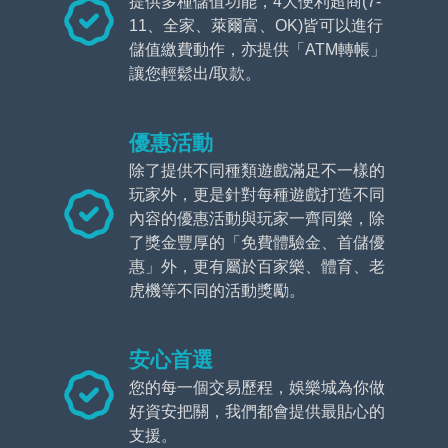
提供多種儲值功能，4大便利超商(7-
11、全家、萊爾富、OK)皆可以進行
儲值繳費動作，亦提供「ATM轉帳」
讓您輕鬆出/取款。
優惠活動
除了提供不同種類遊戲滿足不一樣的
玩家外，更是針對每種遊戲打造不同
內容的優惠活動與玩家一齊同樂，除
了獎金豐厚的「免費體驗金、首儲優
惠」外，更有屬於百家樂、體育、老
虎機等不同的活動獎勵。
安心首選
您的每一個交易歷程，娛樂城為你做
好資安把關，我們都會提供最貼心的
支援。