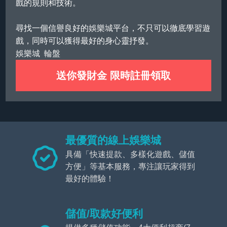
戲的規則和技術。
尋找一個信譽良好的
娛樂城
平台，不只可以徹底學習遊
戲，同時可以獲得最好的身心靈抒發。
娛樂城
輪盤
送你發財金 限時註冊領取
最優質的線上娛樂城
具備「快速提款、多樣化遊戲、儲值
方便」等基本服務，專注讓玩家得到
最好的體驗！
儲值/取款好便利