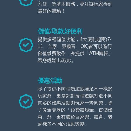
方便」等基本服務，專注讓玩家得到
最好的體驗！
儲值/取款好便利
提供多種儲值功能，4大便利超商(7-
11、全家、萊爾富、OK)皆可以進行
儲值繳費動作，亦提供「ATM轉帳」
讓您輕鬆出/取款。
優惠活動
除了提供不同種類遊戲滿足不一樣的
玩家外，更是針對每種遊戲打造不同
內容的優惠活動與玩家一齊同樂，除
了獎金豐厚的「免費體驗金、首儲優
惠」外，更有屬於百家樂、體育、老
虎機等不同的活動獎勵。