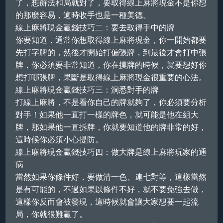
了，想辦法和局就對了，要取得
線上麻將
現金不是你想
的那麼容易，適時收手也是一種美德。
線上麻將
現金贏錢技巧二：要去取得手中的牌
你要知道，通常你想取得
線上麻將
現金，你一開始都要
先打字牌的，然後才開始打偏張牌，到最後才會打中張
牌，你必須要非常知道，你在摸牌的時候，就要想好你
想打哪張牌，果斷是取得
線上麻將
現金很重要的心法。
線上麻將
現金贏錢技巧三：洞悉對手的牌
打
線上麻將
，不是看你自己的牌就夠了，你必須要分析
對手！如果他一直打一樣的牌色，就可能是他在組大
牌，那如果他一直拆牌，你就要知道他的牌非常的好，
這時候你必須小心提防。
線上麻將
現金贏錢技巧四：做大牌是
線上麻將
玩家的通
病
當然如果你條件好，要做清一色、連七對等，這樣當然
是有可能的，不過如果以條件不好，就不要免強去做，
這樣你反而會被發現，這時候就會讓大家想要一起流
局，你就很難贏了。