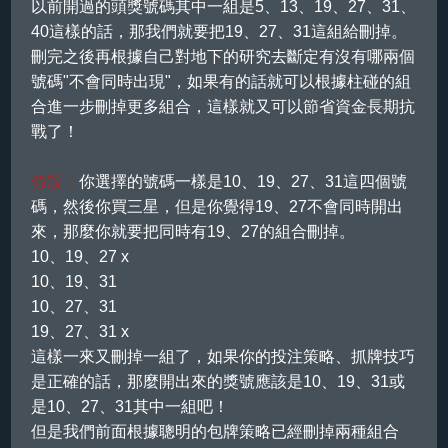
以前開過的頭獎號碼其中一組是5、13、19、27、31、
40這樣的話，那我們就要把19、27、31這組給刪掉。
刪完之後再根據自己對地下
的研究去斷定有沒有哪兩個
號碼"不會同時出現"，如果有的話就可以根據柱碰的組
合進一步刪掉更多組合，這樣就又可以節省資金長期抗
戰了！
假設：
你選擇的號碼一樣是10、19、27、31這四個號
碼，然後你買三星，但是你覺得19、27不會同時開出
來，那麼你就要把同時有19、27的組合刪掉。
10、19、27 x
10、19、31
10、27、31
19、27、31 x
這樣一來又刪掉一組了，如果你的投注策略、抓牌技巧
是正確的話，那麼開出來的獎號應該是10、19、31或
是10、27、31其中一組吧！
但是我們前面根據聰明的包牌策略已經刪掉兩種組合