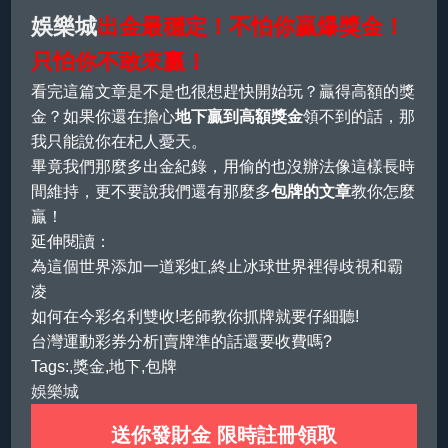
娛樂城
出金最穩定！不怕你贏爆獎金！
只怕你不敢來贏！
看完這篇文章是不是也很想趕快開始玩？贏得高額的獎
金？如果你還在擔心
地下贏到高額獎金
領不到的話，那
我只能說你在杞人憂天。
畢竟我們那麼多出金紀錄，用偷的也沒辦法像這樣長時
間維持，更不要說我們還有那麼多
包牌的文章
教你怎麼
贏！
延伸閱讀：
為這個世界添加一道彩虹,終止冰球世界裡得歧視和霸
凌
如何在今彩名利雙收!老師教你抓牌就要仔細聽!
台灣運動彩券分析|賣牌準的話還要收費嗎?
Tags:,獎金,地下,包牌
娛樂城
送你發財金 限時註冊領取