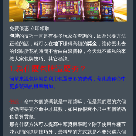
註冊
登入
免費優惠 立即領取
包牌
的技巧一直是有很多玩家在查詢的，因為只要方法
正確的話，就可以在
地下
賺得高額的
獎金
，讓你丟出去
的錢跟所花的時間不會白白浪費掉，今天就不藏私的來
教大家包牌技巧、其它秘訣。
1.為什麼包牌這麼夯？
簡單來說包牌就是利用包選更多的號碼，藉此讓你命中
更多號碼的機率增加。
假設：
命中六個號碼就是中頭獎嘛，但是我們選的六個
號碼需要完全命中才算數，如果你很衰小只中五個號碼
也是算貢龜。
那有什麼方法可以提高中頭獎機率呢？除了使用各種五
花八門的抓牌技巧外，最科學的方式就是不要只選六個