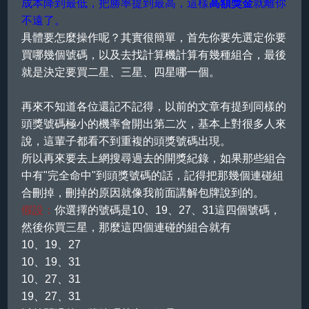
成本降到最低，把勝率提到最高，這樣
高額獎金
就離你
不遠了。
具體要怎麼操作呢？其實很簡單，首先你要先選定你要
買哪幾個號碼，以及去找計算機計算有幾種組合，最後
就是決定要買二星、三星、四星哪一個。
再來不知道各位還記不記得，以前的文章有提到同樣的
頭獎號碼極小的機率會開出第二次，基本上對很多人來
說，這輩子都看不到重複的頭獎號碼出現。
所以再來要去上網搜尋過去的開獎紀錄，如果那些組合
中有"完全命中"到頭獎號碼的話，記得把那幾個連碰組
合刪掉，刪掉的原因就像我前面講解包牌說到的。
假設：
你選擇的號碼是10、19、27、31這四個號碼，
然後你買三星，那麼這四個連碰的組合就有
10、19、27
10、19、31
10、27、31
19、27、31