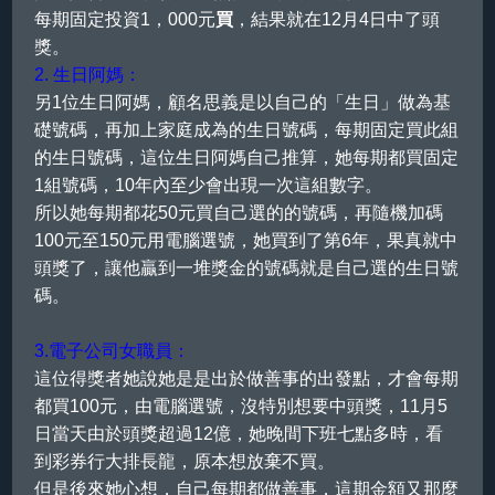
每期固定投資1，000元
買
，結果就在12月4日中了頭
獎。
2. 生日阿媽：
另1位生日阿媽，顧名思義是以自己的「生日」做為基
礎號碼，再加上家庭成為的生日號碼，每期固定買此組
的生日號碼，這位生日阿媽自己推算，她每期都買固定
1組號碼，10年內至少會出現一次這組數字。
所以她每期都花50元買自己選的的號碼，再隨機加碼
100元至150元用電腦選號，她買到了第6年，果真就中
頭獎了，讓他贏到一堆獎金的號碼就是自己選的生日號
碼。
3.電子公司女職員：
這位得獎者她說她是是出於做善事的出發點，才會每期
都買100元，由電腦選號，沒特別想要中頭獎，11月5
日當天由於頭獎超過12億，她晚間下班七點多時，看
到彩券行大排長龍，原本想放棄不買。
但是後來她心想，自己每期都做善事，這期金額又那麼