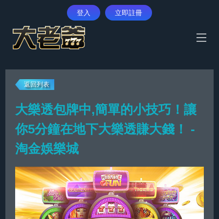
登入
立即註冊
首頁
返回列表
體育賽事
大樂透包牌中,簡單的小技巧！讓
真人娛樂
你5分鐘在地下大樂透賺大錢！ -
彩票遊戲
淘金娛樂城
電子遊藝
優惠活動
最新消息