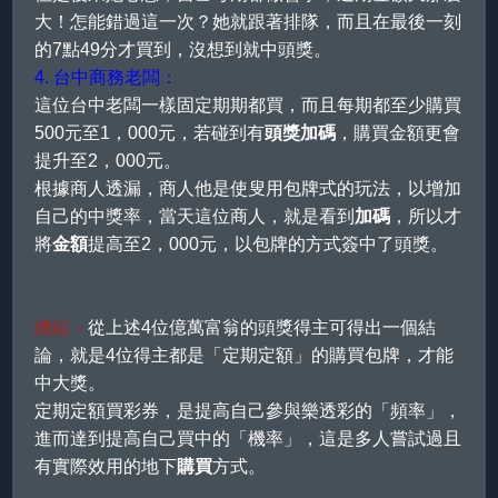
大！怎能錯過這一次？她就跟著排隊，而且在最後一刻
的7點49分才買到，沒想到就中頭獎。
4. 台中商務老闆：
這位台中老闆一樣固定期期都買，而且每期都至少購買
500元至1，000元，若碰到有
頭獎加碼
，購買金額更會
提升至2，000元。
根據商人透漏，商人他是使叟用包牌式的玩法，以增加
自己的中獎率，當天這位商人，就是看到
加碼
，所以才
將
金額
提高至2，000元，以包牌的方式簽中了頭獎。
總結：
從上述4位億萬富翁的頭獎得主可得出一個結
論，就是4位得主都是「定期定額」的購買包牌，才能
中大獎。
定期定額買彩券，是提高自己參與樂透彩的「頻率」，
進而達到提高自己買中的「機率」，這是多人嘗試過且
有實際效用的地下
購買
方式。