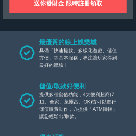
送你發財金 限時註冊領取
最優質的線上娛樂城
具備「快速提款、多樣化遊戲、儲值
方便」等基本服務，專注讓玩家得到
最好的體驗！
儲值/取款好便利
提供多種儲值功能，4大便利超商(7-
11、全家、萊爾富、OK)皆可以進行
儲值繳費動作，亦提供「ATM轉帳」
讓您輕鬆出/取款。