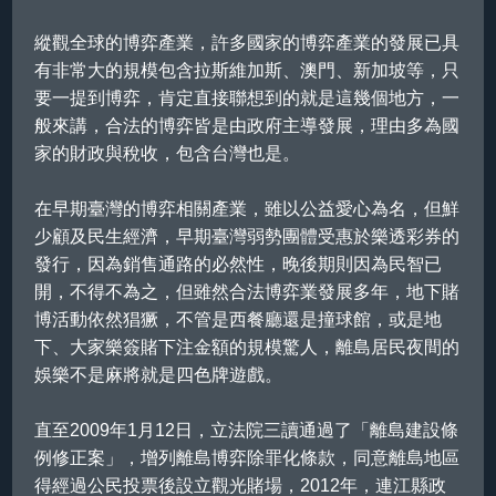
註冊
縱觀全球的博弈產業，許多國家的博弈產業的發展已具
有非常大的規模包含拉斯維加斯、澳門、新加坡等，只
登入
要一提到博弈，肯定直接聯想到的就是這幾個地方，一
般來講，合法的博弈皆是由政府主導發展，理由多為國
家的財政與稅收，包含台灣也是。
在早期臺灣的博弈相關產業，雖以公益愛心為名，但鮮
少顧及民生經濟，早期臺灣弱勢團體受惠於樂透彩券的
發行，因為銷售通路的必然性，晚後期則因為民智已
開，不得不為之，但雖然合法博弈業發展多年，地下賭
博活動依然猖獗，不管是西餐廳還是撞球館，或是地
下、大家樂簽賭下注金額的規模驚人，離島居民夜間的
娛樂不是麻將就是四色牌遊戲。
直至2009年1月12日，立法院三讀通過了「離島建設條
例修正案」，增列離島博弈除罪化條款，同意離島地區
得經過公民投票後設立觀光賭場，2012年，連江縣政