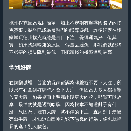
註冊
登入
德州撲克
因為規則簡單，加上不定期有舉辦國際型的撲
克賽事，幾乎已成為最熱門的博弈遊戲，許多玩家在
娛
樂城
玩
德州撲克
時總是盲目下注，覺得運氣好，但其
實，如果找到輸錢的原因，儘量去避免，那我們就能將
不必要的損失降到最低，而把贏錢的機率達到最高。
拿到好牌
在
娛樂城
裡，普遍的玩家都認為牌差就不要下大注，所
以只有在拿到好牌時才會下大注，但因為大多人都很難
放棄大牌，如果桌面上明顯出現更大的牌，那還可以放
棄，最怕的就是遇到暗牌，因為根本不知道對手有什
麼，只因為手裡有大牌，就不停的下注，直到對手最後
亮出手牌，才知道自己剛剛犯下愚蠢的行為，錢也就輕
易的進了別人腰包。