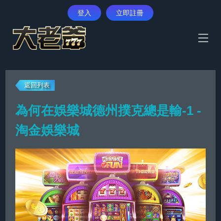
登入
立即註冊
首頁
返回列表
體育賽事
為何在娛樂城德州撲克總是輸-1 -
真人娛樂
淘金娛樂城
彩票遊戲
電子遊藝
優惠活動
最新消息