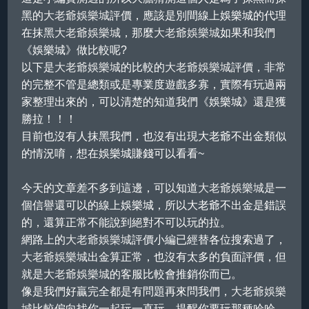
黑的
大老爺娛樂城
評價，應該是別間線上娛樂城的代理
在抹黑
大老爺娛樂城
，那麼
大老爺娛樂城
如果和我們
《娛樂城》做比較呢?
以下是
大老爺娛樂城
的比較的
大老爺娛樂城
評價，非常
的完整不管是總類或是專業度遊戲多寡，實際有玩過兩
家整理出來的，可以清楚的知道我們《娛樂城》還是獲
勝拉！！！
目前也沒有人抹黑我們，也沒有出現大老爺不出金類似
的情況唷，想在娛樂城賺錢可以看看~
今天的文章差不多到這邊，可以知道
大老爺娛樂城
是一
個信譽還可以的線上娛樂城，所以大老爺不出金是錯誤
的，還算正常不能說到絕對不可以玩的拉。
網路上的
大老爺娛樂城
評價小編已經替各位搜索過了，
大老爺娛樂城
出金算正常，也沒有太多的負面評價，但
就是
大老爺娛樂城
的客服比較會推銷你而已。
像是我們好贏完全都是有問題再來問我們，
大老爺娛樂
城
比較偏向找你一起玩一直玩，提醒你要玩那種哈哈