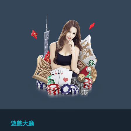
Manual 了解更多
遊戲大廳