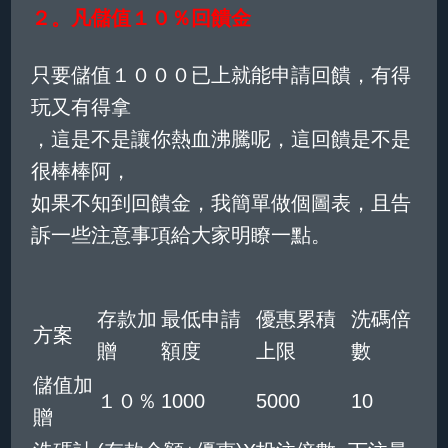
２。凡儲值１０％回饋金
只要儲值１０００已上就能申請回饋，有得
玩又有得拿
，這是不是讓你熱血沸騰呢，這回饋是不是
很棒棒阿，
如果不知到回饋金，我簡單做個圖表，且告
訴一些注意事項給大家明瞭一點。
存款加
最低申請
優惠累積
洗碼倍
方案
贈
額度
上限
數
儲值加
１０％
1000
5000
10
贈