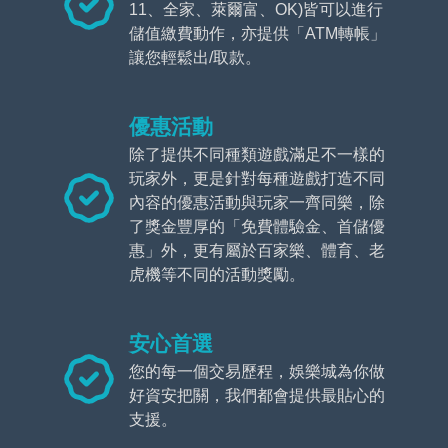
11、全家、萊爾富、OK)皆可以進行
儲值繳費動作，亦提供「ATM轉帳」
讓您輕鬆出/取款。
優惠活動
除了提供不同種類遊戲滿足不一樣的
玩家外，更是針對每種遊戲打造不同
內容的優惠活動與玩家一齊同樂，除
了獎金豐厚的「免費體驗金、首儲優
惠」外，更有屬於百家樂、體育、老
虎機等不同的活動獎勵。
安心首選
您的每一個交易歷程，娛樂城為你做
好資安把關，我們都會提供最貼心的
支援。