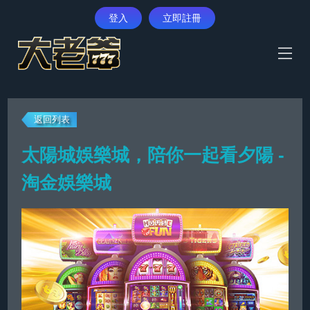
登入
立即註冊
首頁
返回列表
體育賽事
太陽城娛樂城，陪你一起看夕陽 -
真人娛樂
淘金娛樂城
彩票遊戲
電子遊藝
優惠活動
最新消息