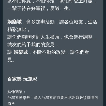
就不怕你贏，不怕你走，就怕你愛上好贏，
一輩子待在好贏裡，度過一生。
娛樂城
，會多加辦活動，讓各位城友，生活
精彩無比，
讓你們嗨嗨嗨到人生盡頭，也會進行調整，
城友們給予我們的意見，
讓
娛樂城
，不斷不斷的改變，讓你們看
見。
百家樂
玩運彩
延伸閱讀：
台灣運動彩券｜踏入台灣運彩前要不吃虧就必須搞懂的
眉角