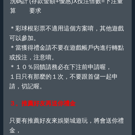
洗碼計
(存款金額+優惠)X投注倍數=下注量
算
要求
＊彩球根
彩票
不適用這個方案唷，其他遊戲
可以參加。
＊當獲得禮金請不要在遊戲帳戶內進行轉點
或投注，注意唷。
＊１０％回饋請務必在下注前申請喔，
１日只有那麼的１次，不要跟首儲一起申
請，切記喔。
３。推薦好友再送你禮金
只要有推薦好友來
娛樂城
遊玩，將會送你禮
金，