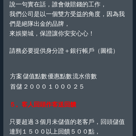
說一句實在話，誰會做賠錢的工作，
我們公司是以一個雙方受益的角度，因為我
們是絕隊出金的品牌，
來
娛樂城
，保證讓你安安心心！
請務必要提供身分證＋銀行帳戶（圖檔）
方案
儲值點數
優惠點數
流水倍數
首儲
２０００
１０００
２５
５。客人回頭作客送回饋
只要超過３個月未儲值的老客戶，回頭儲值
達到１５００以上回饋５００點，