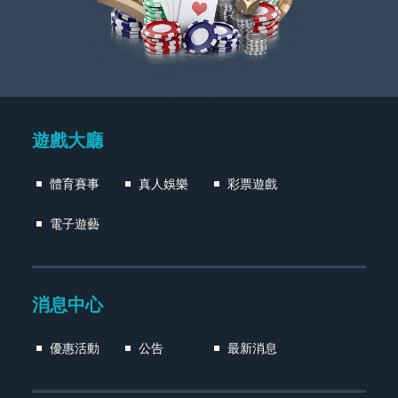
Manual 了解更多
遊戲大廳
體育賽事
真人娛樂
彩票遊戲
電子遊藝
消息中心
優惠活動
公告
最新消息