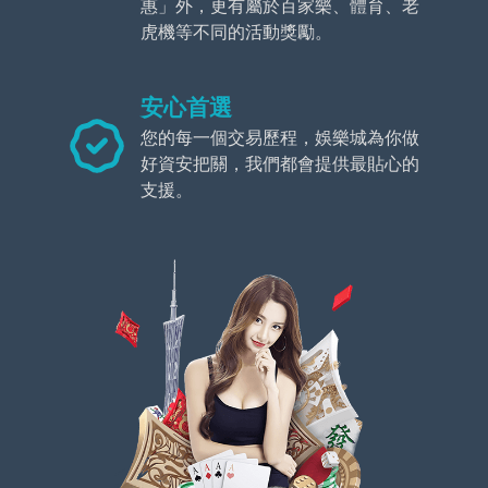
惠」外，更有屬於百家樂、體育、老
虎機等不同的活動獎勵。
安心首選
您的每一個交易歷程，娛樂城為你做
好資安把關，我們都會提供最貼心的
支援。