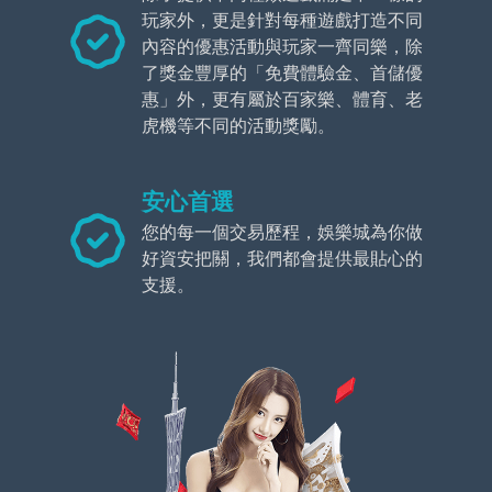
玩家外，更是針對每種遊戲打造不同
內容的優惠活動與玩家一齊同樂，除
了獎金豐厚的「免費體驗金、首儲優
惠」外，更有屬於百家樂、體育、老
虎機等不同的活動獎勵。
安心首選
您的每一個交易歷程，娛樂城為你做
好資安把關，我們都會提供最貼心的
支援。