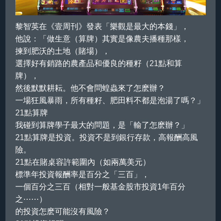
註冊
黎智英在《壹周刊》發表「樂觀是最大的本錢」，
登入
他說：「做生意（算牌）其實是像農夫播種那樣，
揀到肥沃的土地（賭場），
選擇好有銷路的農產品和優良的種籽（
21點
和算
牌），
然後默默耕耘。他不會問蝗蟲來了怎麽辦？
一場狂風暴雨，所有種籽、肥田料不都是泡湯了嗎？」
21點
算牌
我碰到算牌學子最大的問題，是「輸了怎麽辦？」
21點
算牌是投資。投資不是到銀行存款，高報酬高風
險。
21點
在賭桌容許範圍內（如兩萬美元）
標準年投資報酬率是百分之「三百」，
一個百分之三百（相對一般基金股市投資1年百分
之⋯⋯）
的投資怎麽可能沒有風險？