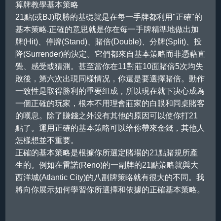
算牌教學基本策略
21點
(或BJ)取勝的基礎就是在每一手牌都利用"正確"的
基本策略.正確的意思就是你在每一手牌精準地做出加
牌(Hit)、停牌(Stand)、賭倍(Double)、分牌(Split)、投
降(Surrender)的決定。它們都來自基本策略而非憑藉直
覺、感受或猜測。甚至當你在11對莊10面賭倍5次均失
敗後，第六次出現同樣情况，你還是要選擇賭倍。動作
一致性是取得勝利的重要组成，所以現在就下决心成為
一個正確的玩家，根本不用理會莊家的白眼和同桌賭客
的嘆息。除了賺錢之外没有其他的原因可以使你打
21
點
了。運用正確的基本策略可以给你帶來金錢，其他人
怎樣想並不重要。
正確的基本策略是根據你所選定賭場的
21點
賭規所產
生的。例如在雷諾(Reno)的一副牌的
21點
策略就與大
西洋城(Atlantic City)的八副牌策略就有很大的不同。我
將向你展示如何學習你所選擇和依據的正確基本策略。