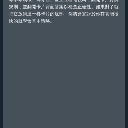
規則，並翻開卡片背面答案以檢查正確性。如果對了就
把它放到這一疊卡片的底部，你將會驚訝於你其實能很
快的就學會基本策略。