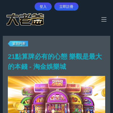
登入
立即註冊
首頁
返回列表
體育賽事
21點算牌必有的心態 樂觀是最大
真人娛樂
的本錢 - 淘金娛樂城
彩票遊戲
電子遊藝
優惠活動
最新消息