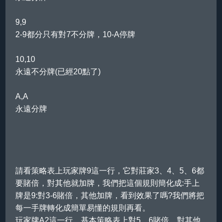
9,9
2-9都分只有對7不分牌，10-A停牌
10,10
永遠不分牌(已經20點了)
A,A
永遠分牌
請看策略表上玩家牌9這一行，它對莊家3、4、5、6都
要賭倍，對其他就加牌，我們把這個規則簡化成:手上
牌是9:對3-6賭倍，其他加牌，看到效果了嗎?我們將把
每一手牌轉化成簡單易懂的規則再看。
玩家牌A2這一行，基本策略表上對5、6賭倍，對其他