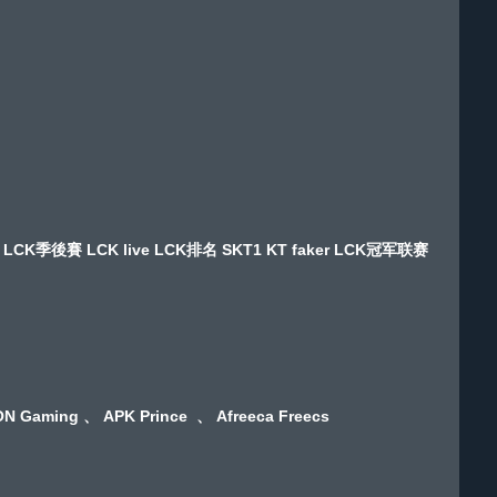
CK季後賽 LCK live LCK排名 SKT1 KT faker LCK冠军联赛
Gaming 、 APK Prince 、 Afreeca Freecs