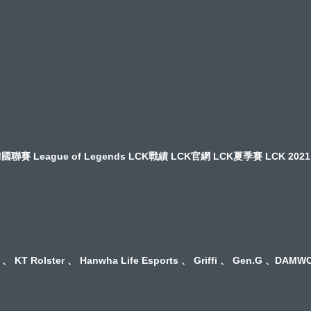
League of Legends LCK戰績 LCK官網 LCK夏季賽 LCK 2021 L
ster 、 Hanwha Life Esports 、 Griffi 、 Gen.G 、DAMWON 