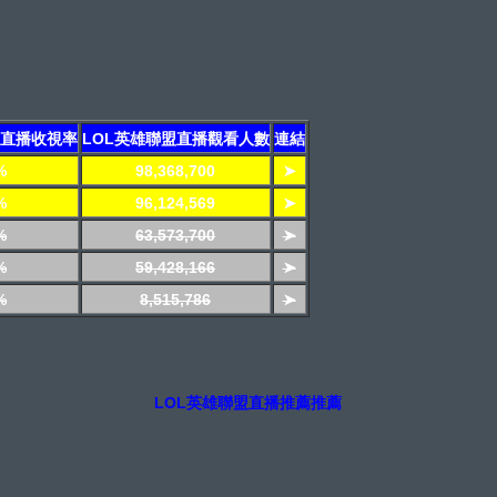
盟直播收視率
LOL英雄聯盟直播觀看人數
連結
%
98,368,700
➤
%
96,124,569
➤
%
63,573,700
➤
%
59,428,166
➤
%
8,515,786
➤
LOL英雄聯盟直播推薦推薦