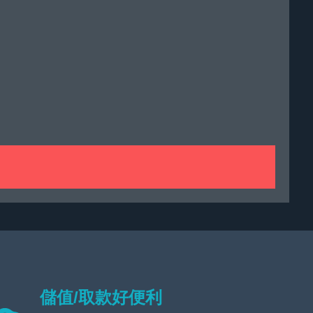
儲值/取款好便利