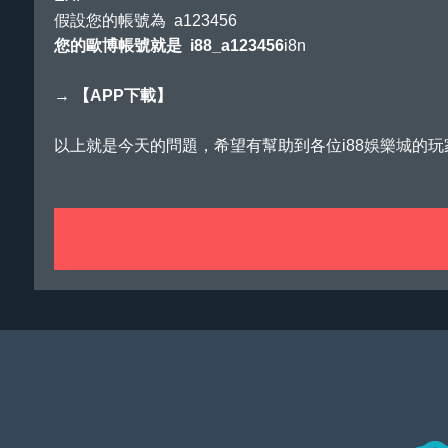
假設您的帳號為 a123456
您的歐博帳號就是 i88_a123456
i8n
→
【APP下載】
以上就是今天的問題，希望有幫助到各位i88
娛樂城
的玩