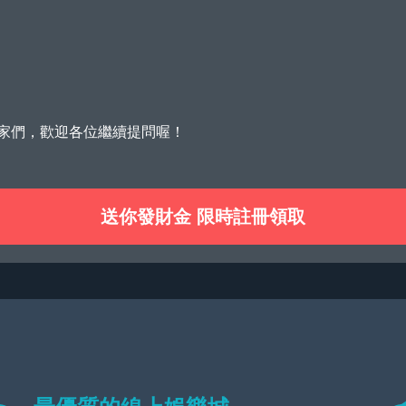
家們，歡迎各位繼續提問喔！
送你發財金 限時註冊領取