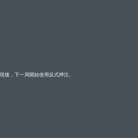
出現後，下一局開始使用反式押注。