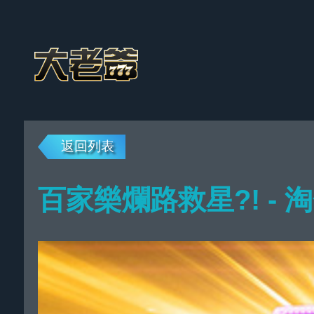
返回列表
百家樂爛路救星?! - 