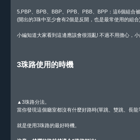
5.PBP、BPB、BBP、PPB、PBB、BPP：這6個組合
(開出的3珠中至少會有2個是反開，也是最常使用的組合
小編知道大家看到這邊應該會很混亂! 不過不用擔心，小
3珠路使用的時機
▲3珠路分法。
當你發現這個廳室都沒有什麼好路時(單跳、雙跳、長龍
就是使用3珠路的最好時機。