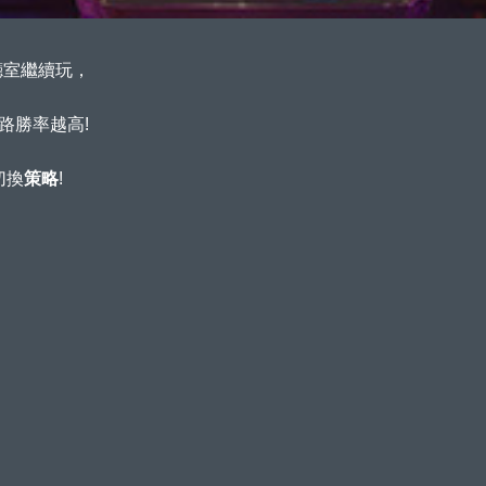
廳室繼續玩，
路勝率越高!
切換
策略
!