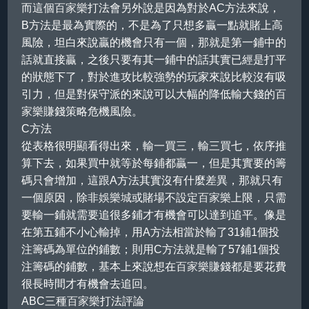
而這個
百家樂
打法會另外說是因為對於AC方法來說，
B方法是最為實際的，不是為了只想多贏一點就賭上高
風險，坦白來說贏的機會只有一個，那就是第一鋪中的
話就直接贏，之後只要有其一鋪中的話其實已經是打平
的狀態下了，對於進攻比較強勢的玩家來說比較沒有吸
引力，但是對保守派的來說可以大幅的降低輸大錢的
百
家樂
賺錢策略危機風險。
C方法
從表格很明顯看得出來，輸一買三，輸三買七，依序推
算下去，如果買中就等於每鋪都贏一，但是其實要的籌
碼只會增加，這跟A方法其實沒有什麼差異，那就只有
一個原因，除非
娛樂城
或賭場不設定
百家樂
上限，只需
要輸一鋪就需要追很多鋪才有機會可以達到追平。像是
在第五鋪不小心輸掉，用A方法相當於輸了31鋪1個投
注籌碼為單位的鋪數；則用C方法就是輸了57鋪1個投
注籌碼的鋪數，基本上來說想在
百家樂
賺錢都是要花費
很長時間才有機會去追回。
ABC三種
百家樂
打法評論