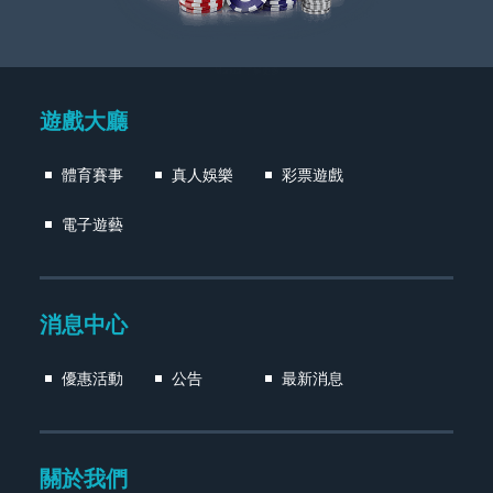
Manual 了解更多
遊戲大廳
體育賽事
真人娛樂
彩票遊戲
電子遊藝
消息中心
優惠活動
公告
最新消息
關於我們