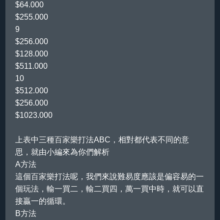
$64.000
$255.000
9
$256.000
$128.000
$511.000
10
$512.000
$256.000
$1023.000
上表中三種
百家樂
打法ABC，相對都代表不同的意
思，就由小編來為你們解析
A方法
這個
百家樂
打法呢，我們來說難易度應該是偏容易的一
個玩法，輸一買二，輸二買四，萬一買中時，就可以直
接贏一的循環。
B方法