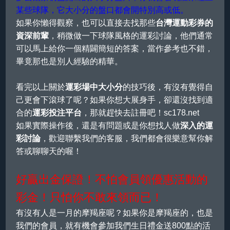
某些球隊，它大小分的盤口都會開特別高或低。
如果你懶得觀察，也可以直接去找那些
台灣運動彩券的
資深前輩
，稍微做一下球隊風格的運彩討論，他們通常
可以馬上給你一個精闢簡短的答案，當作參考也不錯，
畢竟那也是別人經驗的精華。
看完以上關於
運彩場中大小分
的技巧後，有沒有覺得自
己更會下滾球了呢？如果你想大展身手，卻還沒找到適
合的
運彩投注平台
，那就趕快去註冊吧！sc178.net
如果實際操作後，還是有問題或是你想找人做
深入的運
彩討論
，歡迎聯繫我們的客服，我們都會很樂意幫你解
答或聊聊天的喔！
好贏出金保證！不怕會員領優惠活動的
彩金！只怕你不敢來領而已！
有沒有人是一月的摩羯座呢？如果你是摩羯座的，也是
我們的會員，就有機會參加我們生日禮金送800點的活