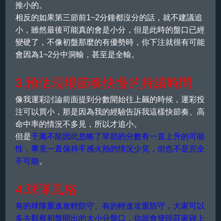
推小的。
相反的如果第三節前1~2分鐘都沒分的話，就不建議追
小，雖然最後可能真的會是小分，但是此時的盤口已經
變硬了，不像初盤那麼的有優勢時，你下注就很有可能
會因為1~2分中洞輸，甚至是全輸。
3.預估現場節奏快慢的持續時間
像我運彩討論前面提到分數開始往上飆的時候，運彩投
注可以買小，那是因為我的經驗告訴我這樣快節奏、高
命中率的情況不多見，所以才追小。
但是
千萬不能因此忽略了單節的分數有一直上升的可能
性，畢竟一直保持手感火熱的情況少見，但也不是完全
不可能
。
4.球隊風格
有的球隊重進攻輕防守、有的輕進攻重防守，大家可以
多去觀察初盤開出的大小分盤口，你就會發現莊家碰上