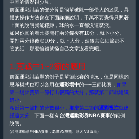
中率的情況很少見。
前面運彩討論的部分算是簡單破除一部份人的迷思，具
體的操作方法會在下面詳細說明，千萬不要覺得只照著
上面的說明就能穩賺，球的水一直都沒這麼淺。
如果你真的看比賽開打兩分鐘後有10分，就下小分、
開打兩分鐘後沒10分，就下大分，然後其它細節都不
管的話，那麼輸錢就怪自己文章沒看完吧。
1.實戰中1~2節的應用
前面運彩討論舉的例子是單節比賽的情況，但是同樣的
思考模式也可以套用在
運彩場中
的一~三節比賽，
如果
第一場比賽第一節打出很高的大分，那麼第二節就建議
追小
。
相反第一節打的分數很小，那麼第二節的
運彩投注
就建
議追大分
，下面一樣有
台灣運動彩券NBA賽事
的範例
說明。
(台灣運動彩券NBA賽事，老鷹VS灰熊、熱火 VS 爆龍)