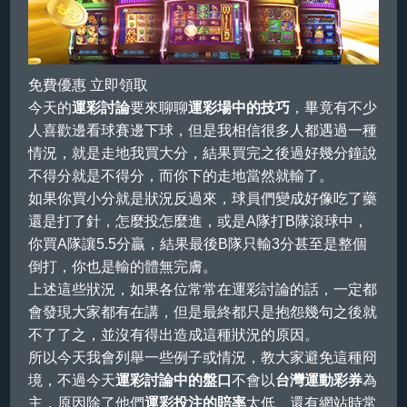
註冊
登入
免費優惠 立即領取
今天的
運彩討論
要來聊聊
運彩場中的技巧
，畢竟有不少
人喜歡邊看球賽邊下球，但是我相信很多人都遇過一種
情況，就是走地我買大分，結果買完之後過好幾分鐘說
不得分就是不得分，而你下的走地當然就輸了。
如果你買小分就是狀況反過來，球員們變成好像吃了藥
還是打了針，怎麼投怎麼進，或是A隊打B隊滾球中，
你買A隊讓5.5分贏，結果最後B隊只輸3分甚至是整個
倒打，你也是輸的體無完膚。
上述這些狀況，如果各位常常在運彩討論的話，一定都
會發現大家都有在講，但是最終都只是抱怨幾句之後就
不了了之，並沒有得出造成這種狀況的原因。
所以今天我會列舉一些例子或情況，教大家避免這種冏
境，不過今天
運彩討論中的盤口
不會以
台灣運動彩券
為
主，原因除了他們
運彩投注的賠率
太低、還有網站時常