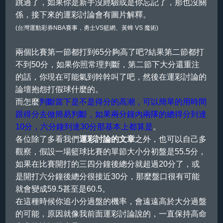
跳過了，如果你是新手沒經驗或是你忘記了，那也沒關
係，接下來的運彩討論會有圖片解釋。
(台灣運動彩券NBA賽事，勇士VS籃網、黃蜂 VS 魔術)
兩個比賽第一節都打到65分夠高了吧?結果第二節都打
不到50分，如果你照常理判斷，第二節下大分還重注
的話，你現在可能氣到幹幹叫了吧，然後在運彩討論的
論壇抱怨打假球什麼的。
而怎麼
判斷當下是不是得分的高潮，可以簡單的用時間
跟得分去做簡易判斷，如果兩分鐘內兩隊的總得分到達
10分，六分鐘到達30分那基本上都算是
。
各位除了多看我們
運彩討論的文章
之外，也可以自己多
觀察，假設一場籃球比賽的單節大小分初盤是55.5分，
如果在比賽開打的三四分鐘後總分就超過20分了，或
是開打六分鐘後總分很接近30分，那麼盤口很有可能
就會變成59.5甚至是60.5。
在這種時候你追小分過盤的機率，會遠遠高於大分過盤
的可能，原因就像我前面運彩討論說的，一直保持高命