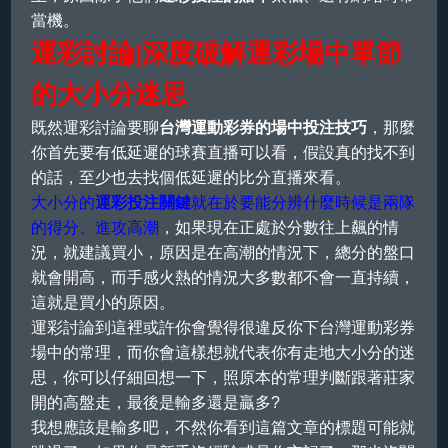
當機。
運彩討論|深度破解運彩場中單節
的大小分迷思
既然運彩討論要聊
台灣運動彩券的場中投注技巧
，那麼
你首先要有低延遲的球賽直播可以看，假設真的找不到
的話，至少也去找個低延遲的比分直播來看。
大小分的
運彩投注關鍵
就在於要能分辨什麼時候是兩隊
的得分、進攻高潮
，如果現在正處於分數往上飆的情
況，就建議買小，原因是在高潮的情況下，總分的盤口
就會開高，而手感火熱的情況大多數都不會一直持續，
這就是買小的原因。
運彩討論到這裡或許你會覺得很違反你下台灣運動彩券
場中的常理，而你會這樣想就代表你有走地大小分的迷
思，你可以仔細回想一下，照原本的常理判斷跟著莊家
開的高盤走，最後是輸多還是贏多?
我想應該是輸多吧，不然你看到這篇文章的標題可能就