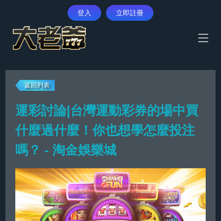
登入
立即註冊
首頁
返回列表
體育賽事
運彩討論|台灣運動彩券的場中買
真人娛樂
什麼過什麼！你也想學怎麼投注
彩票遊戲
嗎？ - 淘金娛樂城
電子遊藝
優惠活動
最新消息