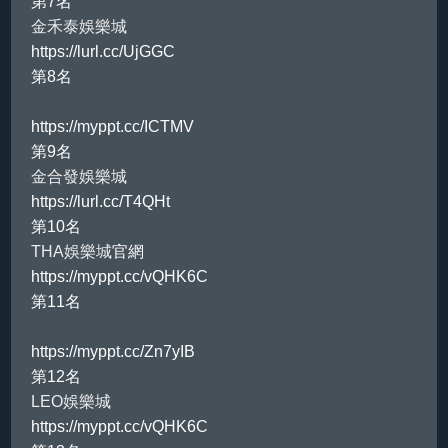
第7名
金禾泰娛樂城
https://lurl.cc/UjGGC
第8名
https://myppt.cc/ICTMV
第9名
金合發娛樂城
https://lurl.cc/T4QHt
第10名
THA娛樂城
官網
https://myppt.cc/vQHK6C
第11名
https://myppt.cc/Zn7yIB
第12名
LEO娛樂城
https://myppt.cc/vQHK6C