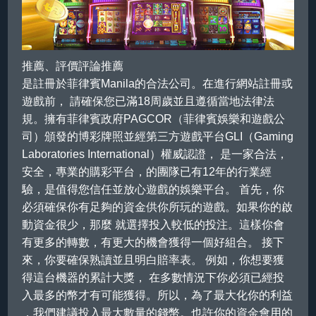
註冊
登入
推薦、評價評論推薦
是註冊於菲律賓Manila的合法公司。在進行網站註冊或
遊戲前， 請確保您已滿18周歲並且遵循當地法律法
規。擁有菲律賓政府PAGCOR（菲律賓娛樂和遊戲公
司）頒發的博彩牌照並經第三方遊戲平台GLI（Gaming
Laboratories International）權威認證， 是一家合法，
安全，專業的購彩平台，的團隊已有12年的行業經
驗，是值得您信任並放心遊戲的娛樂平台。 首先，你
必須確保你有足夠的資金供你所玩的遊戲。如果你的啟
動資金很少，那麼 就選擇投入較低的投注。這樣你會
有更多的轉數，有更大的機會獲得一個好組合。 接下
來，你要確保熟讀並且明白賠率表。 例如，你想要獲
得這台機器的累計大獎， 在多數情況下你必須已經投
入最多的幣才有可能獲得。所以，為了最大化你的利益
，我們建議投入最大數量的錢幣。也許你的資金會用的