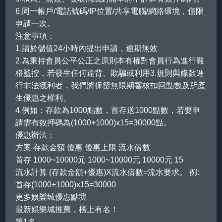
6.同一帳戶/電話號碼/IP位置/共享電腦/網路環境，僅限
申請一次。
注意事項：
1.請於儲值24小時內提出申請，逾期無效
2.為秉持會員公平公正之原則本有權對會員行為進行嚴
格監控，若發生任何違背、欺騙或利用3.規則與條款進
行非法獲利者，我們將保留無限期審核扣回點數及所產
生優惠之權利。
4.例如：存款為1000點數，首存送1000點數，若要申
請需有效押碼為(1000+1000)x15=30000點。
優惠辦法：
方案 存款金額 優惠 優惠上限 流水倍數
首存 1000~10000元 1000~10000元 10000元 15
流水計算 (存款金額+優惠)X流水倍數=流水要求。 例:
首存(1000+1000)x15=30000
更多娛樂城優惠點我
最新娛樂城推薦，榜上有名！
第1名