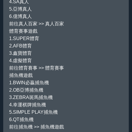
4.SA真人
5.亞博真人
6.億博真人
前往真人百家 >> 真人百家
體育賽事遊戲
1.SUPER體育
2.AFB體育
3.鑫寶體育
4.虛擬體育
前往體育賽事 >> 體育賽事
捕魚機
遊戲
1.BWIN必贏
捕魚機
2.OB亞博
捕魚機
3.ZEBRA斑馬
捕魚機
4.幸運棋牌
捕魚機
5.SIMPLE PLAY
捕魚機
6.QT
捕魚機
前往
捕魚機
>>
捕魚機
遊戲