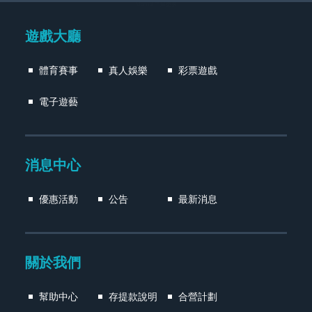
Manual 了解更多
遊戲大廳
體育賽事
真人娛樂
彩票遊戲
電子遊藝
消息中心
優惠活動
公告
最新消息
關於我們
幫助中心
存提款說明
合營計劃