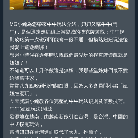
註冊
登入
MG小編為您帶來牛牛玩法介紹，妞妞又稱牛牛(鬥
牛)，是個迅速走紅線上
娛樂城
的撲克牌遊戲；牛牛規
則攻略第一次碰到可能會一竅不通，但摸熟妞妞玩法後
就愛上這遊戲囉！
想起小時候在過年時與親戚們最愛玩的撲克牌遊戲就是
妞妞了！
不知道可以上升倍數還是無妞，我那些堂姊妹們最不愛
給我當莊家，
常常八九點咬到他們翻白眼，因為太多會員問小編「妞
妞怎麼玩」，
今天就讓小編教各位完整的牛牛玩法規則及倍數技巧。
牛牛(妞妞玩法)淵源
發源地在越南，由越南新娘引進台灣，是台灣、中國的
中式撲克玩法，
當時妞妞在台灣進而取代了天九、
推筒子
，