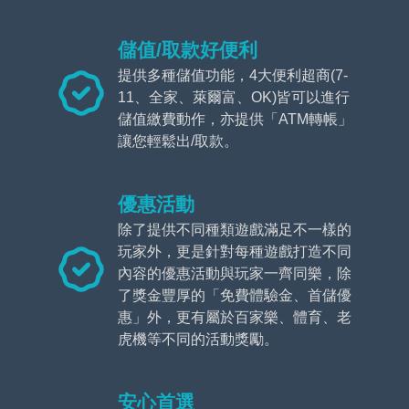
儲值/取款好便利
提供多種儲值功能，4大便利超商(7-
11、全家、萊爾富、OK)皆可以進行
儲值繳費動作，亦提供「ATM轉帳」
讓您輕鬆出/取款。
優惠活動
除了提供不同種類遊戲滿足不一樣的
玩家外，更是針對每種遊戲打造不同
內容的優惠活動與玩家一齊同樂，除
了獎金豐厚的「免費體驗金、首儲優
惠」外，更有屬於百家樂、體育、老
虎機等不同的活動獎勵。
安心首選