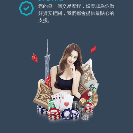
您的每一個交易歷程，娛樂城為你做
好資安把關，我們都會提供最貼心的
支援。