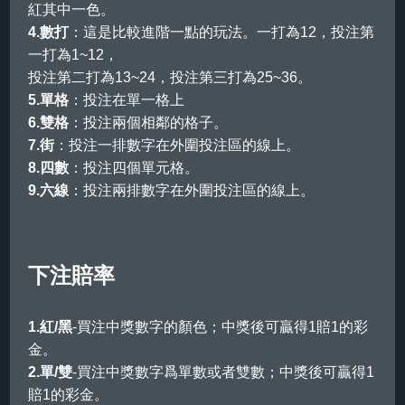
紅其中一色。
4.數打
：這是比較進階一點的玩法。一打為12，投注第
一打為1~12，
投注第二打為13~24，投注第三打為25~36。
5.單格
：投注在單一格上
6.雙格
：投注兩個相鄰的格子。
7.街
：投注一排數字在外圍投注區的線上。
8.四數
：投注四個單元格。
9.六線
：投注兩排數字在外圍投注區的線上。
下注賠率
1.紅/黑
-買注中獎數字的顏色；中獎後可贏得1賠1的彩
金。
2.單/雙
-買注中獎數字爲單數或者雙數；中獎後可贏得1
賠1的彩金。