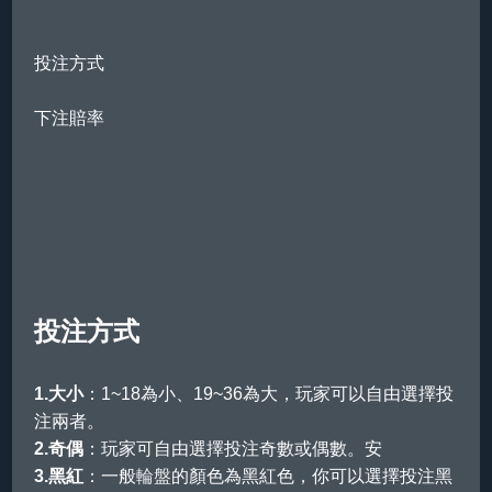
投注方式
下注賠率
投注方式
1.大小
：1~18為小、19~36為大，玩家可以自由選擇投
注兩者。
2.奇偶
：玩家可自由選擇投注奇數或偶數。安
3.黑紅
：一般
輪盤
的顏色為黑紅色，你可以選擇投注黑