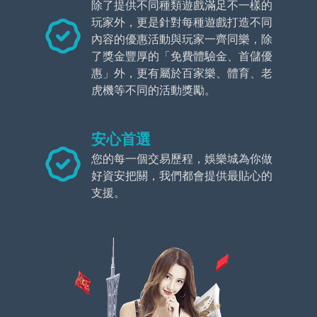
除了提供不同種類遊戲滿足不一樣的
玩家外，更是針對每種遊戲打造不同
內容的優惠活動與玩家一齊同樂，除
了獎金豐厚的「免費體驗金、首儲優
惠」外，更有屬於百家樂、體育、老
虎機等不同的活動獎勵。
安心首選
您的每一個交易歷程，娛樂城為你做
好資安把關，我們都會提供最貼心的
支援。