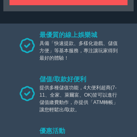
最優質的線上娛樂城
具備「快速提款、多樣化遊戲、儲值
方便」等基本服務，專注讓玩家得到
最好的體驗！
儲值/取款好便利
提供多種儲值功能，4大便利超商(7-
11、全家、萊爾富、OK)皆可以進行
儲值繳費動作，亦提供「ATM轉帳」
讓您輕鬆出/取款。
優惠活動