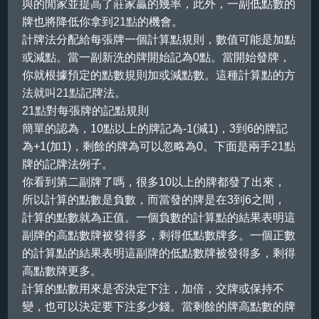
與的閒家並提高了莊家贏的幾率，此外，一副低點數的
牌也將降低你拿到
21點
的機會。
計牌法分配給每張牌一個計算點規則，數值可能是加點
或減點。當一副新洗的牌開始記為0點。當開始發牌，
你就根據預定的點數規則加或減點數。這種計算點的方
法就叫
21點
記牌法。
21點
對每張牌的記點規則
簡單的認為，10點以上的牌記為-1(減1)，3到6的牌記
為+1(加1)，剩餘的牌為可以忽略為0。下面是兩手
21點
牌的記牌法例子。
你看到第二副牌了嗎，很多10以上的牌都發了出來，
所以計算的點數是負數，而當發的牌是在3到6之間，
計算的點數就為正值。一個負數的計算點的結果表明這
副牌的高點數牌被發得多，剩得低點數牌多。一個正數
的計算點的結果表明這副牌的低點數牌被發得多，剩得
高點數牌更多。
計算的點數用來是否決定下注，加倍，交牌或保持不
變，也可以決定要下注多少錢。當剩餘的牌高點數的牌