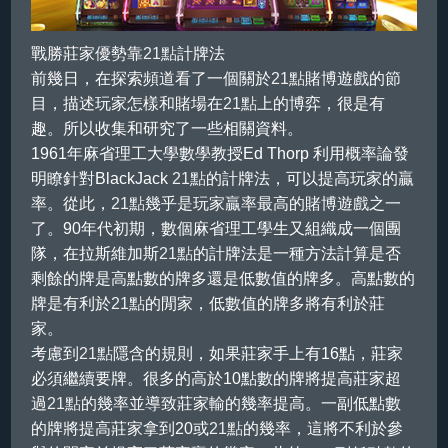
註冊
戰勝莊家優勢靠
21點
計牌法
登入
前幾日，在探索頻道看了一個關於
21點
賭博遊戲的節
目，描述玩家怎樣和賭場在
21點
上的博弈，很是有
趣。所以收集和研究了一些相關資料。
1961年麻省理工大學數學教授Ed Thorp 利用概率論發
明瞭針對BlackJack
21點
的計牌法，可以提高玩家的贏
率。從此，
21點
幾乎是玩家贏率最高的賭博遊戲之一
了。90年代初期，數個麻省理工學生又組織成一個團
隊，在拉斯維加斯
21點
的計牌法是一種方法計算是否
剩餘的牌是高點數的牌多還是低數值的牌多。高點數的
牌是有利於
21點
的閒家，低數值的牌多將有利於莊
家。
考慮到
21點
隱含的規則，如果莊家手上有16點，莊家
必須繼續要牌。很多的高於10點數的牌將提高莊家超
過
21點
的幾率並導致莊家輸的幾率提高。一副低點數
的牌將提高莊家拿到20或
21點
的幾率，這將不利於參